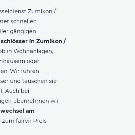
sseldienst Zumikon /
etet schnellen
ller gängigen
schlösser in Zumikon /
ob in Wohnanlagen,
nhäusern oder
n. Wir führen
sser und tauschen sie
rt. Auch bei
gen übernehmen wir
swechsel am
n
zum fairen Preis.