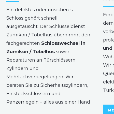
Ein defektes oder unsicheres
Einb
Schloss gehört schnell
dem 
ausgetauscht. Der Schlüsseldienst
vorb
Zumikon / Tobelhus übernimmt den
prof
fachgerechten
Schlosswechsel in
und 
Zumikon / Tobelhus
sowie
Woh
Reparaturen an Türschlössern,
Wir 
Zylindern und
Quer
Mehrfachverriegelungen. Wir
elek
beraten Sie zu Sicherheitszylindern,
Türk
Einsteckschlössern und
Panzerriegeln – alles aus einer Hand
ME