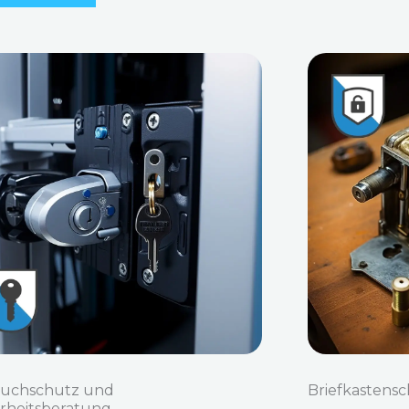
ruchschutz und
Briefkastensc
erheitsberatung