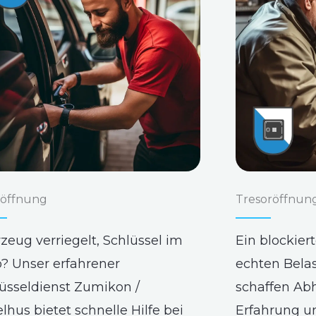
öffnung
Tresoröffnun
zeug verriegelt, Schlüssel im
Ein blockier
? Unser erfahrener
echten Bela
üsseldienst Zumikon /
schaffen Abh
lhus bietet schnelle Hilfe bei
Erfahrung u