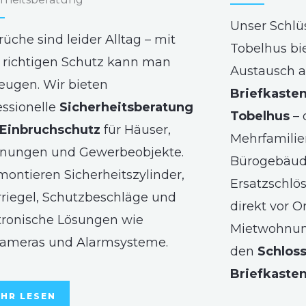
Unser Schlü
rüche sind leider Alltag – mit
Tobelhus bi
richtigen Schutz kann man
Austausch a
eugen. Wir bieten
Briefkasten
essionelle
Sicherheitsberatung
Tobelhus
– 
Einbruchschutz
für Häuser,
Mehrfamilie
nungen und Gewerbeobjekte.
Bürogebäude
montieren Sicherheitszylinder,
Ersatzschlö
riegel, Schutzbeschläge und
direkt vor O
tronische Lösungen wie
Mietwohnun
ameras und Alarmsysteme.
den
Schlos
Briefkaste
HR LESEN