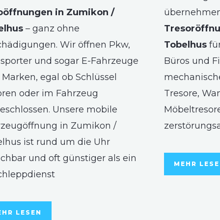
oöffnungen in Zumikon /
übernehmen 
elhus
– ganz ohne
Tresoröffnu
hädigungen. Wir öffnen Pkw,
Tobelhus
für
sporter und sogar E-Fahrzeuge
Büros und Fi
r Marken, egal ob Schlüssel
mechanische
oren oder im Fahrzeug
Tresore, Wa
eschlossen. Unsere mobile
Möbeltresore
zeugöffnung in Zumikon /
zerstörungs
lhus ist rund um die Uhr
ichbar und oft günstiger als ein
MEHR LES
chleppdienst
EHR LESEN