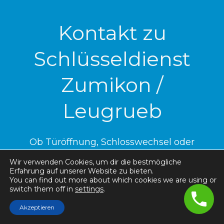
Kontakt zu
Schlüsseldienst
Zumikon /
Leugrueb
Ob Türöffnung, Schlosswechsel oder
Sicherheitsberatung – der Schlüsseldienst
Wir verwenden Cookies, um dir die bestmögliche
Erfahrung auf unserer Website zu bieten.
Zumikon / Leugrueb ist rund um die Uhr für
You can find out more about which cookies we are using or
switch them off in
settings
.
Sie da. Sie erreichen uns schnell und
unkompliziert – telefonisch
Akzeptieren