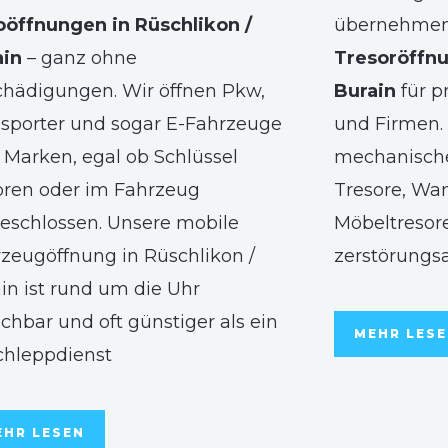
oöffnungen in Rüschlikon /
übernehmen 
ain
– ganz ohne
Tresoröffnu
hädigungen. Wir öffnen Pkw,
Burain
für p
sporter und sogar E-Fahrzeuge
und Firmen. 
r Marken, egal ob Schlüssel
mechanische
oren oder im Fahrzeug
Tresore, Wa
eschlossen. Unsere mobile
Möbeltresore
zeugöffnung in Rüschlikon /
zerstörungs
in ist rund um die Uhr
ichbar und oft günstiger als ein
MEHR LES
chleppdienst
EHR LESEN