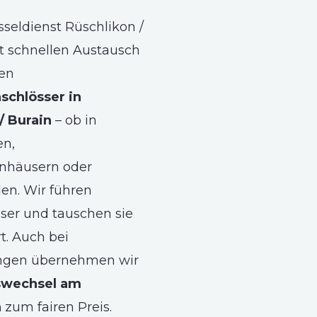
seldienst Rüschlikon /
et schnellen Austausch
gen
schlösser in
/ Burain
– ob in
n,
nhäusern oder
n. Wir führen
sser und tauschen sie
rt. Auch bei
gen übernehmen wir
swechsel am
n
zum fairen Preis.