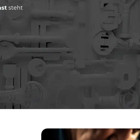
nst
steht