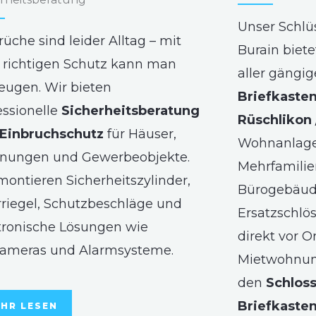
Unser Schlüs
rüche sind leider Alltag – mit
Burain biet
richtigen Schutz kann man
aller gängi
eugen. Wir bieten
Briefkasten
essionelle
Sicherheitsberatung
Rüschlikon 
Einbruchschutz
für Häuser,
Wohnanlage
nungen und Gewerbeobjekte.
Mehrfamilie
montieren Sicherheitszylinder,
Bürogebäude
riegel, Schutzbeschläge und
Ersatzschlö
tronische Lösungen wie
direkt vor O
ameras und Alarmsysteme.
Mietwohnun
den
Schlos
Briefkaste
HR LESEN