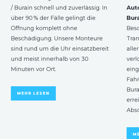
/ Burain schnell und zuverlässig. In
Aut
über 90 % der Fälle gelingt die
Bur
Öffnung komplett ohne
Besc
Beschädigung. Unsere Monteure
Tran
sind rund um die Uhr einsatzbereit
alle
und meist innerhalb von 30
verl
Minuten vor Ort.
eing
Fahr
Bura
MEHR LESEN
erre
Abs
M