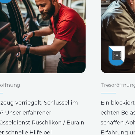
öffnung
Tresoröffnun
zeug verriegelt, Schlüssel im
Ein blockier
? Unser erfahrener
echten Bela
üsseldienst Rüschlikon / Burain
schaffen Abh
et schnelle Hilfe bei
Erfahrung u