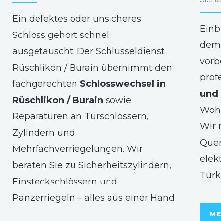
Ein defektes oder unsicheres
Einb
Schloss gehört schnell
dem 
ausgetauscht. Der Schlüsseldienst
vorb
Rüschlikon / Burain übernimmt den
prof
fachgerechten
Schlosswechsel in
und 
Rüschlikon / Burain
sowie
Woh
Reparaturen an Türschlössern,
Wir 
Zylindern und
Quer
Mehrfachverriegelungen. Wir
elek
beraten Sie zu Sicherheitszylindern,
Türk
Einsteckschlössern und
Panzerriegeln – alles aus einer Hand
ME