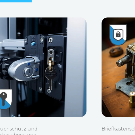
ruchschutz und
Briefkastensc
erheitsberatung