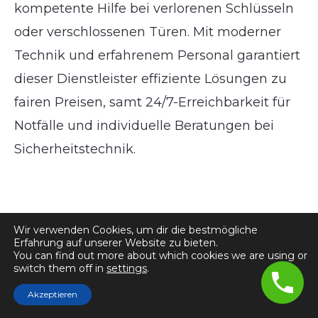
kompetente Hilfe bei verlorenen Schlüsseln
oder verschlossenen Türen. Mit moderner
Technik und erfahrenem Personal garantiert
dieser Dienstleister effiziente Lösungen zu
fairen Preisen, samt 24/7-Erreichbarkeit für
Notfälle und individuelle Beratungen bei
Sicherheitstechnik.
Wir verwenden Cookies, um dir die bestmögliche
Erfahrung auf unserer Website zu bieten.
You can find out more about which cookies we are using or
Kontakt zu
switch them off in
settings
.
Schlüsseldienst
Akzeptieren