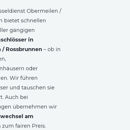
sseldienst Obermeilen /
 bietet schnellen
ller gängigen
schlösser in
 / Rossbrunnen
– ob in
n,
nhäusern oder
n. Wir führen
sser und tauschen sie
rt. Auch bei
gen übernehmen wir
swechsel am
n
zum fairen Preis.