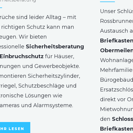
Unser Schlü
rüche sind leider Alltag – mit
Rossbrunnen
richtigen Schutz kann man
Austausch a
eugen. Wir bieten
Briefkasten
essionelle
Sicherheitsberatung
Obermeilen
Einbruchschutz
für Häuser,
Wohnanlage
nungen und Gewerbeobjekte.
Mehrfamilie
montieren Sicherheitszylinder,
Bürogebäude
riegel, Schutzbeschläge und
Ersatzschlö
tronische Lösungen wie
direkt vor O
ameras und Alarmsysteme.
Mietwohnun
den
Schlos
Briefkaste
HR LESEN