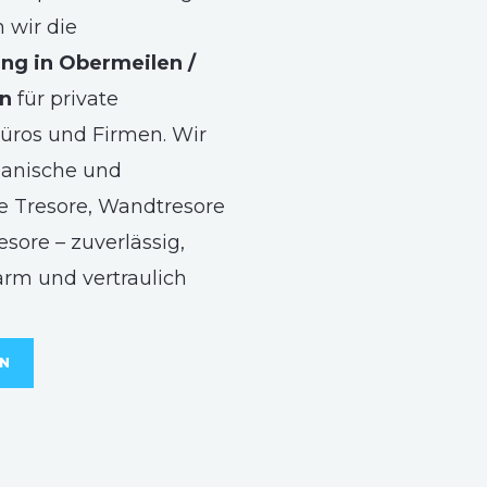
wir die
ng in Obermeilen /
n
für private
üros und Firmen. Wir
anische und
e Tresore, Wandtresore
sore – zuverlässig,
arm und vertraulich
EN