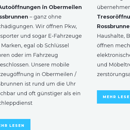
Autoöffnungen in Obermeilen
übernehmen 
ossbrunnen
– ganz ohne
Tresoröffnu
hädigungen. Wir öffnen Pkw,
Rossbrunne
sporter und sogar E-Fahrzeuge
Haushalte, B
r Marken, egal ob Schlüssel
öffnen mech
oren oder im Fahrzeug
elektronisch
eschlossen. Unsere mobile
und Möbeltre
zeugöffnung in Obermeilen /
zerstörungs
brunnen ist rund um die Uhr
ichbar und oft günstiger als ein
MEHR LES
chleppdienst
EHR LESEN