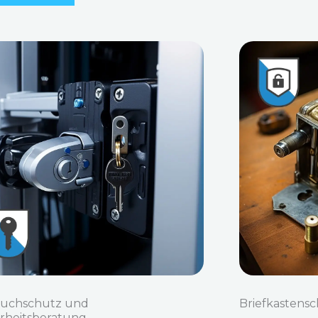
ruchschutz und
Briefkastensc
erheitsberatung