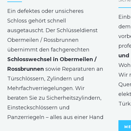
Ein defektes oder unsicheres
Einb
Schloss gehört schnell
dem 
ausgetauscht. Der Schlüsseldienst
vorb
Obermeilen / Rossbrunnen
prof
übernimmt den fachgerechten
und 
Schlosswechsel in Obermeilen /
Woh
Rossbrunnen
sowie Reparaturen an
Wir 
Türschlössern, Zylindern und
Quer
Mehrfachverriegelungen. Wir
elek
beraten Sie zu Sicherheitszylindern,
Türk
Einsteckschlössern und
Panzerriegeln – alles aus einer Hand
ME