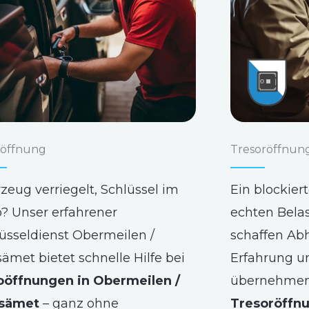
öffnung
Tresoröffnun
zeug verriegelt, Schlüssel im
Ein blockier
? Unser erfahrener
echten Bela
üsseldienst Obermeilen /
schaffen Abh
sämet bietet schnelle Hilfe bei
Erfahrung u
oöffnungen in Obermeilen /
übernehmen 
isämet
– ganz ohne
Tresoröffnu