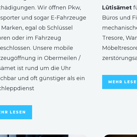
hädigungen. Wir öffnen Pkw,
Lütisämet
f
sporter und sogar E-Fahrzeuge
Büros und Fi
r Marken, egal ob Schlüssel
mechanische
oren oder im Fahrzeug
Tresore, Wa
eschlossen. Unsere mobile
Möbeltresore
zeugöffnung in Obermeilen /
zerstörungs
sämet ist rund um die Uhr
ichbar und oft günstiger als ein
MEHR LES
chleppdienst
EHR LESEN