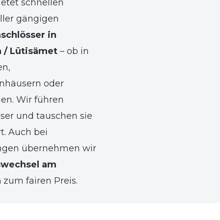
ietet schnellen
ller gängigen
schlösser in
 / Lütisämet
– ob in
n,
nhäusern oder
n. Wir führen
sser und tauschen sie
rt. Auch bei
gen übernehmen wir
swechsel am
n
zum fairen Preis.