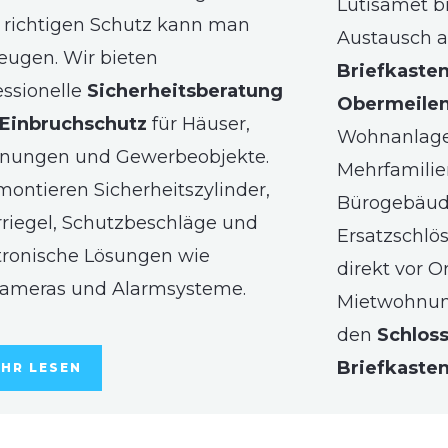
Lütisämet b
richtigen Schutz kann man
Austausch a
eugen. Wir bieten
Briefkasten
essionelle
Sicherheitsberatung
Obermeilen
Einbruchschutz
für Häuser,
Wohnanlage
nungen und Gewerbeobjekte.
Mehrfamilie
montieren Sicherheitszylinder,
Bürogebäude
riegel, Schutzbeschläge und
Ersatzschlö
tronische Lösungen wie
direkt vor O
ameras und Alarmsysteme.
Mietwohnun
den
Schlos
Briefkaste
HR LESEN