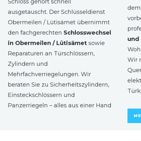
Schloss gehört schnell
dem 
ausgetauscht. Der Schlüsseldienst
vorb
Obermeilen / Lütisämet übernimmt
prof
den fachgerechten
Schlosswechsel
und 
in Obermeilen / Lütisämet
sowie
Woh
Reparaturen an Türschlössern,
Wir 
Zylindern und
Quer
Mehrfachverriegelungen. Wir
elek
beraten Sie zu Sicherheitszylindern,
Türk
Einsteckschlössern und
Panzerriegeln – alles aus einer Hand
ME