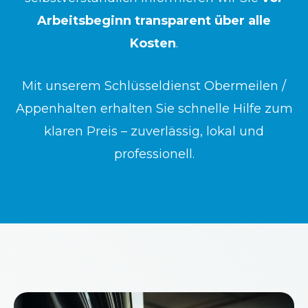
Arbeitsbeginn transparent über alle
Kosten
.
Mit unserem Schlüsseldienst Obermeilen /
Appenhalten erhalten Sie schnelle Hilfe zum
klaren Preis – zuverlässig, lokal und
professionell.