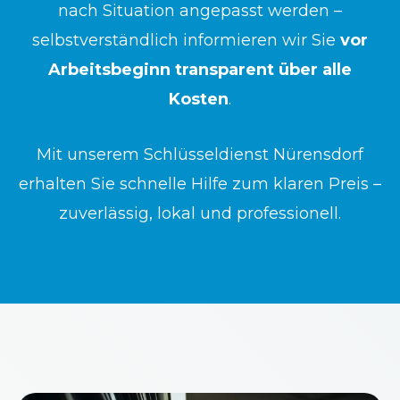
nach Situation angepasst werden –
selbstverständlich informieren wir Sie
vor
Arbeitsbeginn transparent über alle
Kosten
.
Mit unserem Schlüsseldienst Nürensdorf
erhalten Sie schnelle Hilfe zum klaren Preis –
zuverlässig, lokal und professionell.