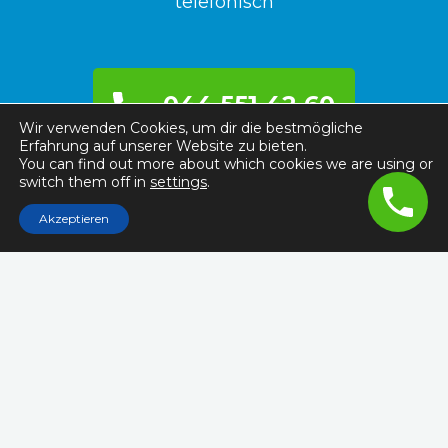
telefonisch
044 551 42 60
Wir verwenden Cookies, um dir die bestmögliche
Erfahrung auf unserer Website zu bieten.
You can find out more about which cookies we are using or
switch them off in
settings
.
Akzeptieren
Rechtlichter
Impressum