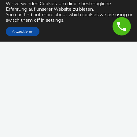
Wir verwenden Cookies, um dir die bestmögliche
Erfahrung auf unserer Website zu bieten.
You can find out more about which cookies we are using or
switch them off in
settings
.
Akzeptieren
Rechtlichter
Impressum
Copyright © 2026 Schlüsseldienst Zürich