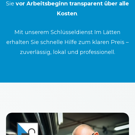
Sie
vor Arbeitsbeginn transparent über alle
Kosten
.
Mit unserem Schlüsseldienst Im Lätten
erhalten Sie schnelle Hilfe zum klaren Preis –
zuverlässig, lokal und professionell.