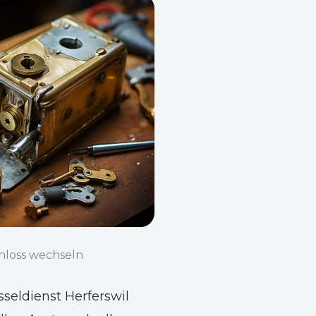
hloss wechseln
seldienst Herferswil