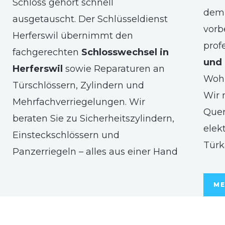
Schloss gehört schnell
dem 
ausgetauscht. Der Schlüsseldienst
vorb
Herferswil übernimmt den
prof
fachgerechten
Schlosswechsel in
und 
Herferswil
sowie Reparaturen an
Woh
Türschlössern, Zylindern und
Wir 
Mehrfachverriegelungen. Wir
Quer
beraten Sie zu Sicherheitszylindern,
elek
Einsteckschlössern und
Türk
Panzerriegeln – alles aus einer Hand
ME