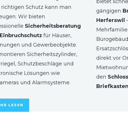
bietet schne
richtigen Schutz kann man
gängigen
B
eugen. Wir bieten
Herferswil
–
essionelle
Sicherheitsberatung
Mehrfamilie
Einbruchschutz
für Häuser,
Bürogebäude
nungen und Gewerbeobjekte.
Ersatzschlö
montieren Sicherheitszylinder,
direkt vor O
riegel, Schutzbeschläge und
Mietwohnun
tronische Lösungen wie
den
Schlos
ameras und Alarmsysteme.
Briefkaste
HR LESEN