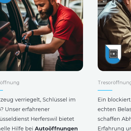
öffnung
Tresoröffnun
zeug verriegelt, Schlüssel im
Ein blockier
? Unser erfahrener
echten Bela
üsseldienst Herferswil bietet
schaffen Abh
elle Hilfe bei
Autoöffnungen
Erfahrung u