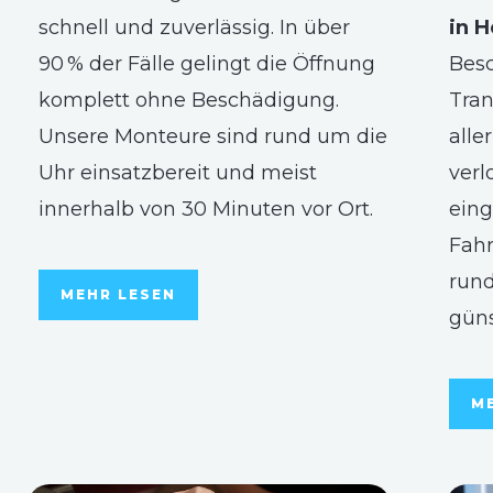
schnell und zuverlässig. In über
in H
90 % der Fälle gelingt die Öffnung
Besc
komplett ohne Beschädigung.
Tran
Unsere Monteure sind rund um die
alle
Uhr einsatzbereit und meist
verl
innerhalb von 30 Minuten vor Ort.
eing
Fahr
rund
MEHR LESEN
güns
M