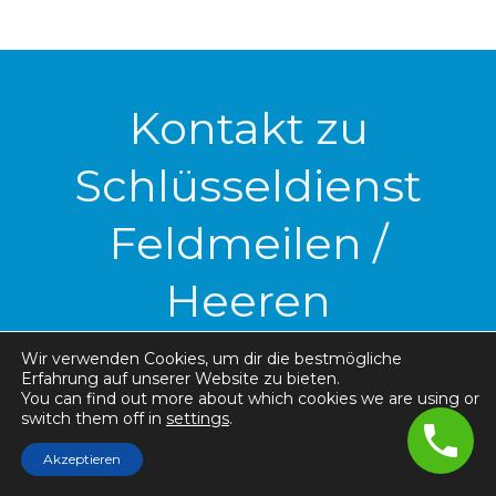
Kontakt zu
Schlüsseldienst
Feldmeilen /
Heeren
Wir verwenden Cookies, um dir die bestmögliche
Ob Türöffnung, Schlosswechsel oder
Erfahrung auf unserer Website zu bieten.
You can find out more about which cookies we are using or
Sicherheitsberatung – der Schlüsseldienst
switch them off in
settings
.
Feldmeilen / Heeren ist rund um die Uhr für
Akzeptieren
Sie da. Sie erreichen uns schnell und