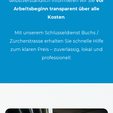
selbstverständlich informieren wir Sie
vor
Arbeitsbeginn transparent über alle
Kosten
.
Mit unserem Schlüsseldienst Buchs /
Zürcherstrasse erhalten Sie schnelle Hilfe
zum klaren Preis – zuverlässig, lokal und
professionell.