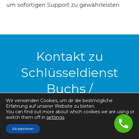
um sofortigen Support zu gewährleisten.
Kontakt zu
Schlüsseldienst
Buchs /
Zürcherstrasse
Wir verwenden Cookies, um dir die bestmögliche
Erfahrung auf unserer Website zu bieten.
You can find out more about which cookies we are using or
switch them off in
settings
.
Ob Türöffnung, Schlosswechsel oder
Akzeptieren
Sicherheitsberatung – der Schlüsseldienst