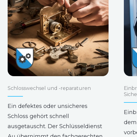
Schlosswechsel und -reparaturen
Einb
Sich
Ein defektes oder unsicheres
Einb
Schloss gehört schnell
dem 
ausgetauscht. Der Schlüsseldienst
vorb
Au übernimmt den fachgerechten