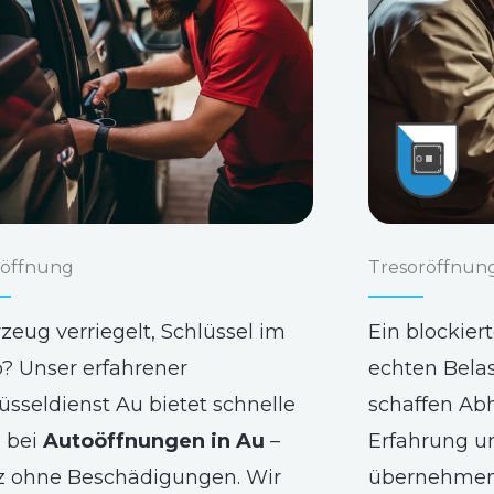
öffnung
Tresoröffnun
zeug verriegelt, Schlüssel im
Ein blockier
? Unser erfahrener
echten Bela
üsseldienst Au bietet schnelle
schaffen Abh
e bei
Autoöffnungen in Au
–
Erfahrung u
z ohne Beschädigungen. Wir
übernehmen 