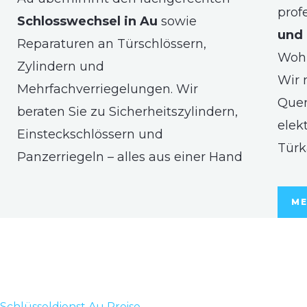
prof
Schlosswechsel in Au
sowie
und 
Reparaturen an Türschlössern,
Woh
Zylindern und
Wir 
Mehrfachverriegelungen. Wir
Quer
beraten Sie zu Sicherheitszylindern,
elek
Einsteckschlössern und
Türk
Panzerriegeln – alles aus einer Hand
ME
Schlüsseldienst Au Preise