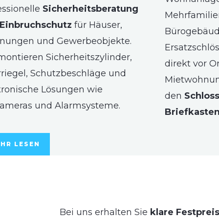
essionelle
Sicherheitsberatung
Mehrfamilie
Einbruchschutz
für Häuser,
Bürogebäude
nungen und Gewerbeobjekte.
Ersatzschlö
montieren Sicherheitszylinder,
direkt vor O
riegel, Schutzbeschläge und
Mietwohnun
tronische Lösungen wie
den
Schlos
ameras und Alarmsysteme.
Briefkaste
HR LESEN
Bei uns erhalten Sie
klare Festprei