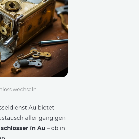
hloss wechseln
seldienst Au bietet
ustausch aller gängigen
schlösser in Au
– ob in
n,