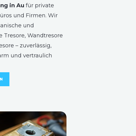
ng in Au
für private
üros und Firmen. Wir
anische und
e Tresore, Wandtresore
sore – zuverlässig,
arm und vertraulich
EN