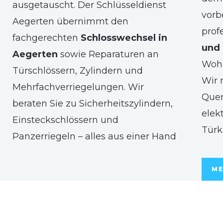
ausgetauscht. Der Schlüsseldienst
vorb
Aegerten übernimmt den
prof
fachgerechten
Schlosswechsel in
und 
Aegerten
sowie Reparaturen an
Woh
Türschlössern, Zylindern und
Wir 
Mehrfachverriegelungen. Wir
Quer
beraten Sie zu Sicherheitszylindern,
elek
Einsteckschlössern und
Türk
Panzerriegeln – alles aus einer Hand
ME