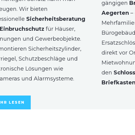
gängigen
B
eugen. Wir bieten
Aegerten
–
essionelle
Sicherheitsberatung
Mehrfamilie
Einbruchschutz
für Häuser,
Bürogebäude
nungen und Gewerbeobjekte.
Ersatzschlö
montieren Sicherheitszylinder,
direkt vor O
riegel, Schutzbeschläge und
Mietwohnun
tronische Lösungen wie
den
Schlos
ameras und Alarmsysteme.
Briefkaste
HR LESEN