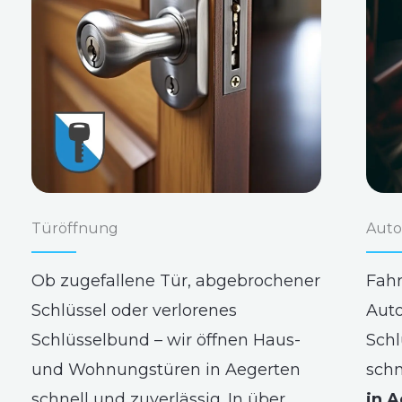
Türöffnung
Auto
Ob zugefallene Tür, abgebrochener
Fahr
Schlüssel oder verlorenes
Auto
Schlüsselbund – wir öffnen Haus-
Schl
und Wohnungstüren in Aegerten
schn
schnell und zuverlässig. In über
in 