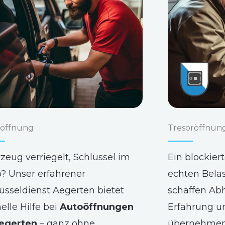
öffnung
Tresoröffnun
zeug verriegelt, Schlüssel im
Ein blockier
? Unser erfahrener
echten Bela
üsseldienst Aegerten bietet
schaffen Abh
elle Hilfe bei
Autoöffnungen
Erfahrung u
Aegerten
– ganz ohne
übernehmen 