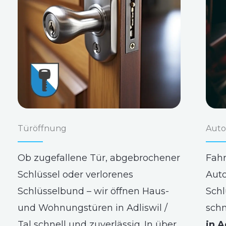
Türöffnung
Auto
Ob zugefallene Tür, abgebrochener
Fahr
Schlüssel oder verlorenes
Auto
Schlüsselbund – wir öffnen Haus-
Schl
und Wohnungstüren in Adliswil /
schn
Tal schnell und zuverlässig. In über
in A