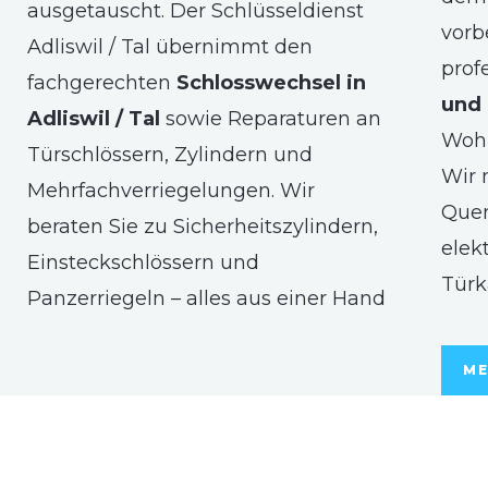
ausgetauscht. Der Schlüsseldienst
vorb
Adliswil / Tal übernimmt den
prof
fachgerechten
Schlosswechsel in
und 
Adliswil / Tal
sowie Reparaturen an
Woh
Türschlössern, Zylindern und
Wir 
Mehrfachverriegelungen. Wir
Quer
beraten Sie zu Sicherheitszylindern,
elek
Einsteckschlössern und
Türk
Panzerriegeln – alles aus einer Hand
ME