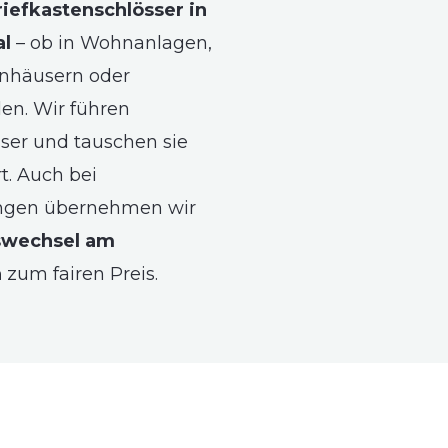
riefkastenschlösser in
al
– ob in Wohnanlagen,
nhäusern oder
n. Wir führen
sser und tauschen sie
rt. Auch bei
gen übernehmen wir
swechsel am
n
zum fairen Preis.