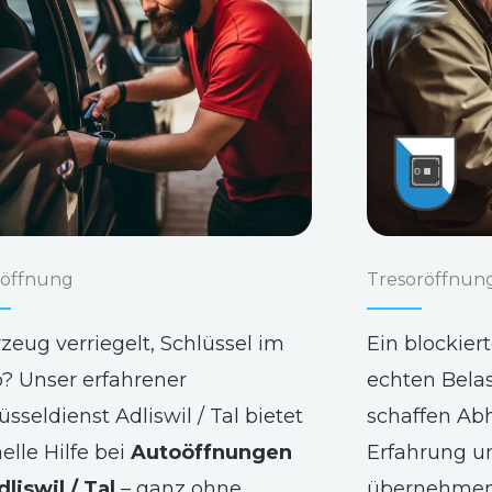
öffnung
Tresoröffnun
zeug verriegelt, Schlüssel im
Ein blockier
? Unser erfahrener
echten Bela
üsseldienst Adliswil / Tal bietet
schaffen Abh
elle Hilfe bei
Autoöffnungen
Erfahrung u
dliswil / Tal
– ganz ohne
übernehmen 