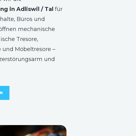
g in Adliswil / Tal
für
halte, Büros und
 öffnen mechanische
ische Tresore,
 und Möbeltresore –
 zerstörungsarm und
EN