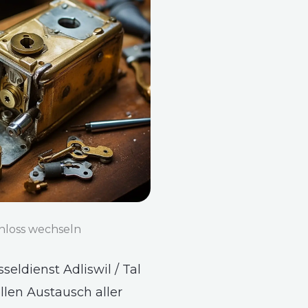
hloss wechseln
seldienst Adliswil / Tal
llen Austausch aller