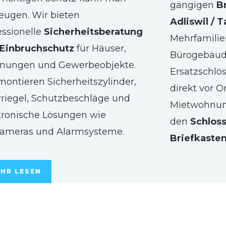
gängigen
B
eugen. Wir bieten
Adliswil / T
essionelle
Sicherheitsberatung
Mehrfamilie
Einbruchschutz
für Häuser,
Bürogebäude
nungen und Gewerbeobjekte.
Ersatzschlö
montieren Sicherheitszylinder,
direkt vor O
riegel, Schutzbeschläge und
Mietwohnun
tronische Lösungen wie
den
Schlos
ameras und Alarmsysteme.
Briefkaste
HR LESEN